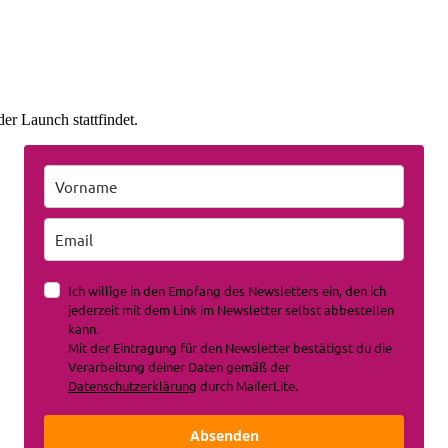
er Launch stattfindet.
Ich willige in den Empfang des Newsletters ein, den ich
jederzeit mit dem Link im Newsletter selbst abbestellen
kann.
Mit der Eintragung für den Newsletter bestätigst du die
Verarbeitung deiner Daten gemäß der
Datenschutzerklärung
durch MailerLite.
Absenden